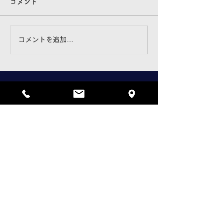
コメント
お知らせ
スズキの日
コメントを追加…
株式会社中央モータース須磨
〒654-0036
兵庫県神戸市須磨区南町2丁目6-20
YAMAHA YOU SHOP 中央須磨
TEL078-732-0970
FAX078-732-0970
（株）中央モータース須磨
@bikechuosuma